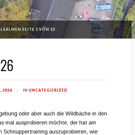
ULSALMEN
SEITE 1 VON 13
026
, 2026
IN
UNCATEGORIZED
gebung oder aber auch die Wildbäche in den
as mal ausprobieren möchte, der hat am
m Schnuppertraining auszuprobieren, wie